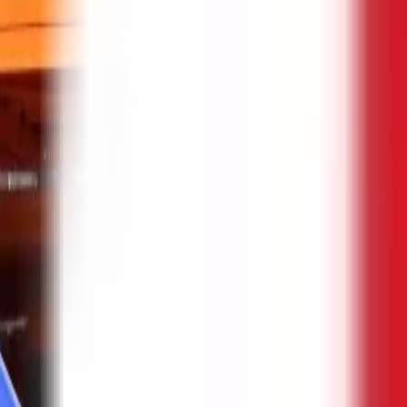
YMON
PARTS
Услуги по закупке
Экспертиза по продукции
Поиск по VIN
Компания
Аналитика
Руководства
Запросить цену
RU